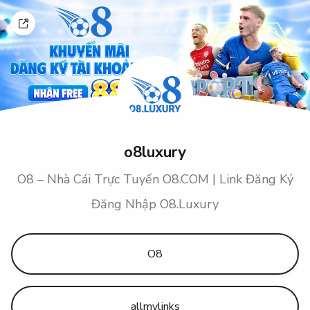
o8luxury
O8 – Nhà Cái Trực Tuyến O8.COM | Link Đăng Ký
Đăng Nhập O8.Luxury
O8
allmylinks