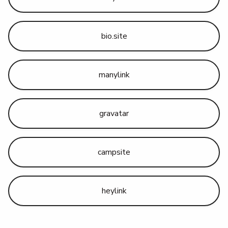
bio.site
manylink
gravatar
campsite
heylink